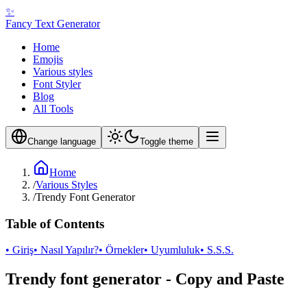
✨
Fancy Text Generator
Home
Emojis
Various styles
Font Styler
Blog
All Tools
Change language
Toggle theme
Home
/
Various Styles
/
Trendy Font Generator
Table of Contents
• Giriş
• Nasıl Yapılır?
• Örnekler
• Uyumluluk
• S.S.S.
Trendy font generator - Copy and Paste