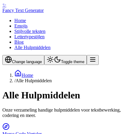
✨
Fancy Text Generator
Home
Emojis
Stijlvolle teksten
Lettertypestijlen
Blog
Alle Hulpmiddelen
Change language
Toggle theme
Home
/
Alle Hulpmiddelen
Alle Hulpmiddelen
Onze verzameling handige hulpmiddelen voor tekstbewerking,
codering en meer.
Morse Code Vertaler