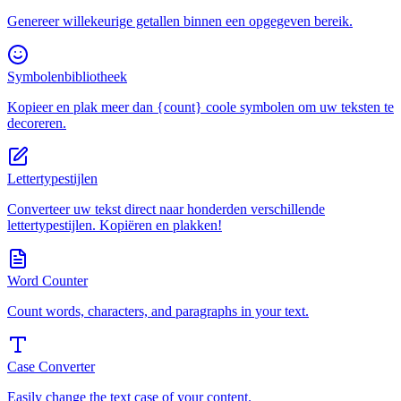
Genereer willekeurige getallen binnen een opgegeven bereik.
Symbolenbibliotheek
Kopieer en plak meer dan {count} coole symbolen om uw teksten te
decoreren.
Lettertypestijlen
Converteer uw tekst direct naar honderden verschillende
lettertypestijlen. Kopiëren en plakken!
Word Counter
Count words, characters, and paragraphs in your text.
Case Converter
Easily change the text case of your content.