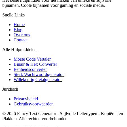
Het beste hulpmiddel voor het maken van unieke en stijlvolle
bijnamen. Coole bijnamen voor gaming en sociale media.
Snelle Links
Home
Blog
Over ons
Contact
Alle Hulpmiddelen
Morse Code Vertaler
Binair & Hex Converter
Eenheidsconverter
Sterk Wachtwoordgenerator
Willekeurig Getalgenerator
Juridisch
Privacybeleid
Gebruiksvoorwaarden
©
2026
Fancy Text Generator - Stijlvolle Lettertypen - Kopiëren en
Plakken
.
Alle rechten voorbehouden.