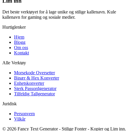
Lim inn
Det beste verktøyet for å lage unike og stilige kallenavn. Kule
kallenavn for gaming og sosiale medier.
Hurtiglenker
Hjem
Blogg
Om oss
Kontakt
Alle Verktøy
Morsekode Oversetter
Binær & Hex Konverter
Enhetskonverter
Sterk Passordgenerator
Tilfeldig Tallgenerator
Juridisk
Personvern
Vilkår
©
2026
Fancy Text Generator - Stilige Fonter - Kopier og Lim inn
.