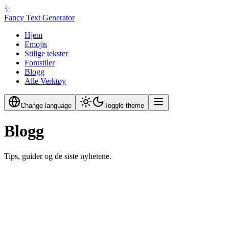
✨
Fancy Text Generator
Hjem
Emojis
Stilige tekster
Fontstiler
Blogg
Alle Verktøy
Change language
Toggle theme
Blogg
Tips, guider og de siste nyhetene.