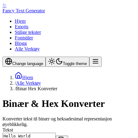
✨
Fancy Text Generator
Hjem
Emojis
Stilige tekster
Fontstiler
Blogg
Alle Verktøy
Change language
Toggle theme
Hjem
/
Alle Verktøy
/
Binar Hex Konverter
Binær & Hex Konverter
Konverter tekst til binær og heksadesimal representasjon
øyeblikkelig.
Tekst